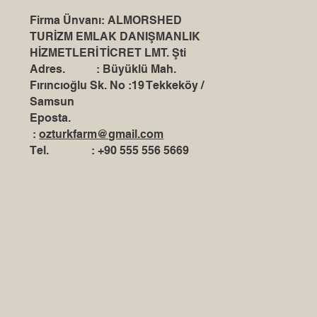
Firma Ünvanı: ALMORSHED
TURİZM EMLAK DANIŞMANLIK
HİZMETLERİ TİCRET LMT. Şti
Adres. : Büyüklü Mah.
Fırıncıoğlu Sk. No :19 Tekkeköy /
Samsun
Eposta.
:
ozturkfarm@gmail.com
Tel. : +90 555 556 5669