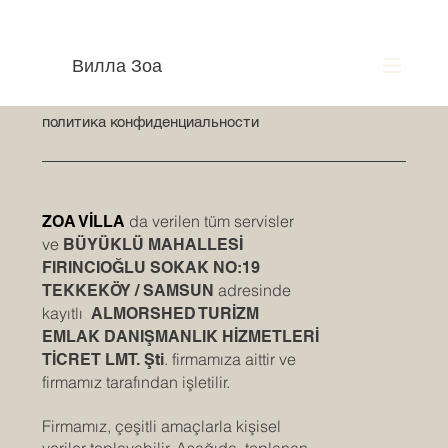
Вилла Зоа
политика конфиденциальности
da verilen tüm servisler
ZOA VİLLA
ve
BÜYÜKLÜ MAHALLESİ
FIRINCIOĞLU SOKAK NO:19
adresinde
TEKKEKÖY / SAMSUN
kayıtlı
ALMORSHED TURİZM
EMLAK DANIŞMANLIK HİZMETLERİ
. firmamıza aittir ve
TİCRET LMT. Şti
firmamız tarafından işletilir.
Firmamız, çeşitli amaçlarla kişisel
veriler toplayabilir. Aşağıda, toplanan