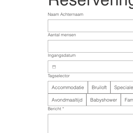
Ad
Ad
Naam Achternaam
E-
E-
Aantal mensen
Me
Me
Ingangsdatum
Tagselector
Accommodatie
Bruiloft
Special
Avondmaaltijd
Babyshower
Fami
Bericht
*