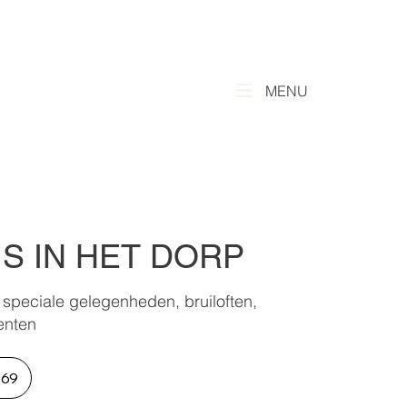
MENU
S IN HET DORP
peciale gelegenheden, bruiloften,
enten
669