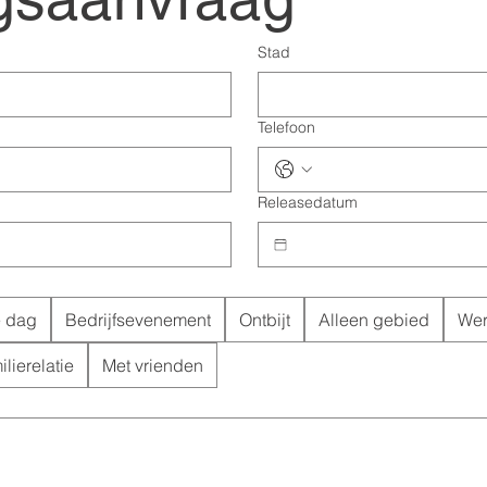
Ad
Soyad
Soyad
Soyad
Stad
posta
posta
*
*
E-posta
*
Telefon
Telefon
Telefon
Telefoon
saj
saj
*
*
Mesaj
*
Releasedatum
e dag
Bedrijfsevenement
Ontbijt
Alleen gebied
Wer
Gönder
Gönder
Gönder
lierelatie
Met vrienden