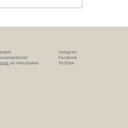
Instagram
beleid
Facebook
povereenkomst
YouTube
ings-
en retourbeleid