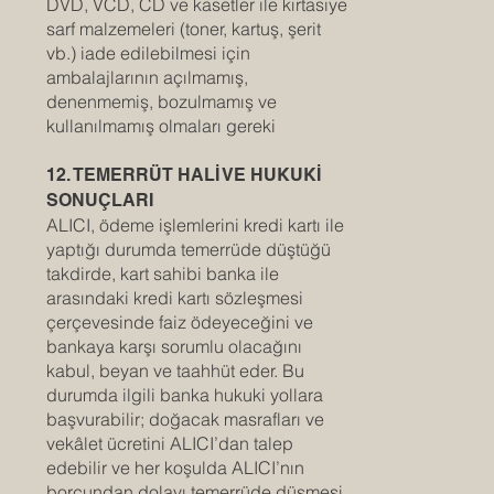
DVD, VCD, CD ve kasetler ile kırtasiye
sarf malzemeleri (toner, kartuş, şerit
vb.) iade edilebilmesi için
ambalajlarının açılmamış,
denenmemiş, bozulmamış ve
kullanılmamış olmaları gereki
12. TEMERRÜT HALİ VE HUKUKİ
SONUÇLARI
ALICI, ödeme işlemlerini kredi kartı ile
yaptığı durumda temerrüde düştüğü
takdirde, kart sahibi banka ile
arasındaki kredi kartı sözleşmesi
çerçevesinde faiz ödeyeceğini ve
bankaya karşı sorumlu olacağını
kabul, beyan ve taahhüt eder. Bu
durumda ilgili banka hukuki yollara
başvurabilir; doğacak masrafları ve
vekâlet ücretini ALICI’dan talep
edebilir ve her koşulda ALICI’nın
borcundan dolayı temerrüde düşmesi