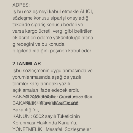
ADRES:
İş bu sözleşmeyi kabul etmekle ALICI,
sözleşme konusu siparişi onayladığı
takdirde sipariş konusu bedeli ve
varsa kargo ücreti, vergi gibi belirtilen
ek ücretleri ödeme yükümlülüğü altına
gireceğini ve bu konuda
bilgilendirildiğini peşinen kabul eder.
2.TANIMLAR
İşbu sözleşmenin uygulanmasında ve
yorumlanmasında aşağıda yazılı
terimler karşılarındaki yazılı
açıklamaları ifade edeceklerdir.
BAKAN : Gümrük ve Ticaret Bakanı’nı,
© 2035 di Walker Construction Co.
Realizzato con
Wix Studio™
BAKANLIK : Gümrük ve Ticaret
Bakanlığı’nı,
KANUN : 6502 sayılı Tüketicinin
Korunması Hakkında Kanun’u,
YÖNETMELİK : Mesafeli Sözleşmeler