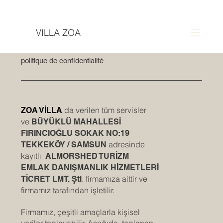
VILLA ZOA
politique de confidentialité
da verilen tüm servisler
ZOA VİLLA
ve
BÜYÜKLÜ MAHALLESİ
FIRINCIOĞLU SOKAK NO:19
adresinde
TEKKEKÖY / SAMSUN
kayıtlı
ALMORSHED TURİZM
EMLAK DANIŞMANLIK HİZMETLERİ
. firmamıza aittir ve
TİCRET LMT. Şti
firmamız tarafından işletilir.
Firmamız, çeşitli amaçlarla kişisel
veriler toplayabilir. Aşağıda, toplanan