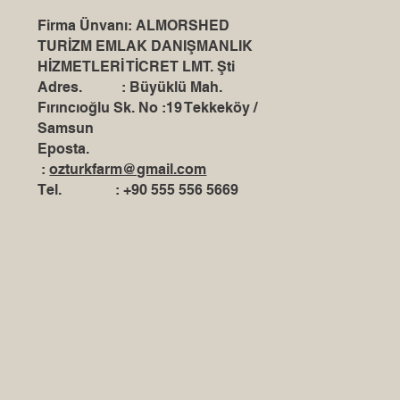
Firma Ünvanı: ALMORSHED
TURİZM EMLAK DANIŞMANLIK
HİZMETLERİ TİCRET LMT. Şti
Adres. : Büyüklü Mah.
Fırıncıoğlu Sk. No :19 Tekkeköy /
Samsun
Eposta.
:
ozturkfarm@gmail.com
Tel. : +90 555 556 5669